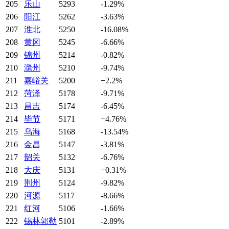
205
乐山
5293
-1.29%
206
阳江
5262
-3.63%
207
淮北
5250
-16.08%
208
黄冈
5245
-6.66%
209
锦州
5214
-0.82%
210
滁州
5210
-9.74%
211
嘉峪关
5200
+2.2%
212
菏泽
5178
-9.71%
213
昌吉
5174
-6.45%
214
毕节
5171
+4.76%
215
乌海
5168
-13.54%
216
金昌
5147
-3.81%
217
韶关
5132
-6.76%
218
大庆
5131
+0.31%
219
荆州
5124
-9.82%
220
河源
5117
-8.66%
221
红河
5106
-1.66%
222
锡林郭勒
5101
-2.89%