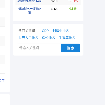
高潮村邱余陶114号
3719
+2.11%
纸坊街水产供销公
6258
-0.38%
司
热门关键词：
GDP
制造业排名
世界人口排名
房价排名
生育率排名
搜 索
12年