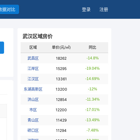
数据对比
登录
注册
武汉区域房价
区域
单价(元/㎡)
同比
武昌区
18262
-14.8%
江岸区
15295
-19.04%
江汉区
13361
-14.69%
东湖高新区
13200
-12%
洪山区
12854
-11.34%
市区
12200
-17.01%
青山区
11429
-13.49%
硚口区
11294
-7.48%