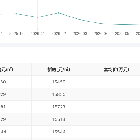
元/㎡)
新房(元/㎡)
套均价(万元)
260
15459
229
15855
281
15723
529
15513
944
15544