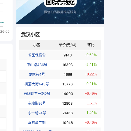
武汉小区
小区
单价(元/㎡)
环比
省医保宿舍
9143
-0.63%
中山路436号
16393
-2.41%
龙家巷4号
4666
+0.22%
树藩大街443号
15776
-0.21%
石牌岭东一路2号
14003
+6.49%
车站街96号
12803
+1.51%
东一路24号
24616
-1.49%
幸福湾二期
10948
+0.46%