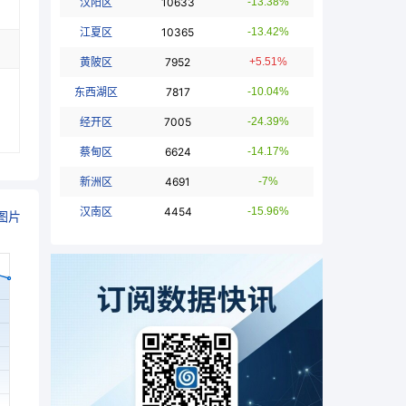
汉阳区
10633
-13.38%
江夏区
10365
-13.42%
黄陂区
7952
+5.51%
东西湖区
7817
-10.04%
经开区
7005
-24.39%
蔡甸区
6624
-14.17%
新洲区
4691
-7%
汉南区
4454
-15.96%
图片