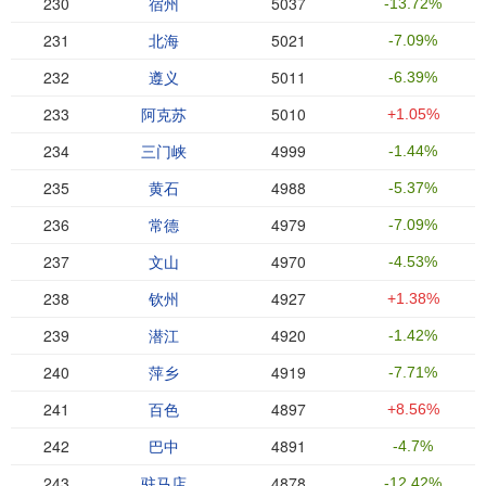
230
宿州
5037
-13.72%
231
北海
5021
-7.09%
232
遵义
5011
-6.39%
233
阿克苏
5010
+1.05%
234
三门峡
4999
-1.44%
235
黄石
4988
-5.37%
236
常德
4979
-7.09%
237
文山
4970
-4.53%
238
钦州
4927
+1.38%
239
潜江
4920
-1.42%
240
萍乡
4919
-7.71%
241
百色
4897
+8.56%
242
巴中
4891
-4.7%
243
驻马店
4878
-12.42%