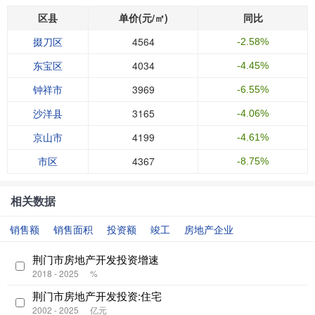
区县
单价(元/㎡)
同比
掇刀区
4564
-2.58%
东宝区
4034
-4.45%
钟祥市
3969
-6.55%
沙洋县
3165
-4.06%
京山市
4199
-4.61%
市区
4367
-8.75%
相关数据
销售额
销售面积
投资额
竣工
房地产企业
荆门市房地产开发投资增速
2018 - 2025
%
荆门市房地产开发投资:住宅
2002 - 2025
亿元