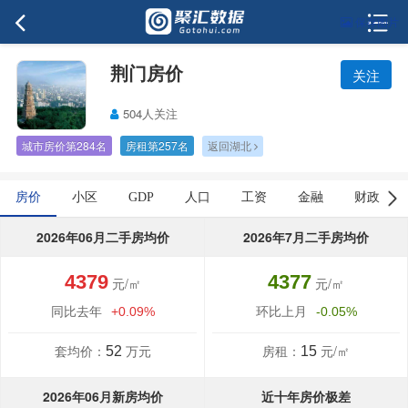
保存图片
荆门房价
关注
504人关注
城市房价第284名
房租第257名
返回湖北
房价
小区
GDP
人口
工资
金融
财政
2026年06月二手房均价
2026年7月二手房均价
4379
4377
元/㎡
元/㎡
同比去年
环比上月
+0.09%
-0.05%
套均价：
万元
房租：
元/㎡
52
15
2026年06月新房均价
近十年房价极差