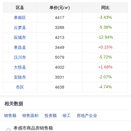
区县
单价(元/㎡)
同比
孝南区
4417
-3.43%
云梦县
3288
-5.38%
应城市
4213
-12.94%
孝昌县
3449
+0.15%
汉川市
5079
-5.72%
大悟县
4002
+1.68%
安陆市
3931
-2.07%
市区
4638
-4.74%
相关数据
销售额
销售面积
投资额
竣工
房地产企业
孝感市商品房销售额