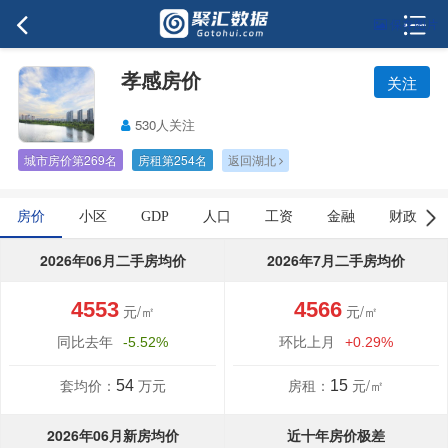
保存图片
孝感房价
关注
530人关注
城市房价第269名
房租第254名
返回湖北
房价
小区
GDP
人口
工资
金融
财政
2026年06月二手房均价
2026年7月二手房均价
4553
4566
元/㎡
元/㎡
同比去年
环比上月
-5.52%
+0.29%
套均价：
万元
房租：
元/㎡
54
15
2026年06月新房均价
近十年房价极差