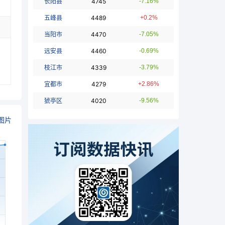
长阳县
4745
-7.16%
五峰县
4489
+0.2%
当阳市
4470
-7.05%
远安县
4460
-0.69%
枝江市
4339
-3.79%
宜都市
4279
+2.86%
猇亭区
4020
-9.56%
图片