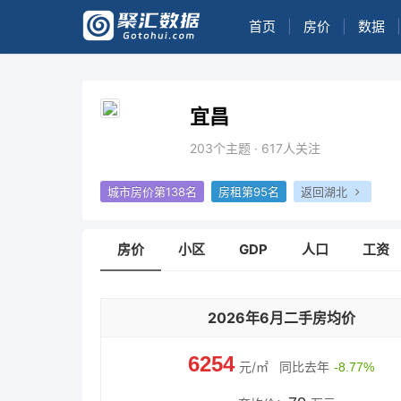
首页
|
房价
|
数据
|
宜昌
203个主题 · 617人关注
城市房价第138名
房租第95名
返回湖北
房价
小区
GDP
人口
工资
2026年6月二手房均价
6254
元/㎡
同比去年
-8.77%