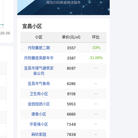
宜昌小区
小区
单价(元/㎡)
环比
丹阳馨居二期
3557
-33%
丹阳馨居英郡年华
3587
-31.69%
宜昌市煤气建筑安
8087
--
装公司
宜昌市气象局
6286
--
卫生局小区
8158
--
金园组团小区
5953
--
建委小区
6689
--
华星缘小区
7348
--
麻纺家园
7838
--