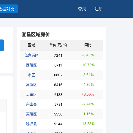
数据对比
登录
注册
宜昌区域房价
区域
单价(元/㎡)
同比
伍家岗区
7241
-6.43%
西陵区
6711
-10.72%
市区
6607
-8.64%
高新区
6416
-4.86%
点军区
6188
+8.56%
兴山县
5781
-7.74%
夷陵区
5550
-1.16%
秭归县
5144
-13.28%