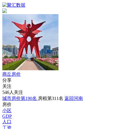
商丘房价
分享
关注
546人关注
城市房价第190名
房租第311名
返回河南
房价
小区
GDP
人口
工资