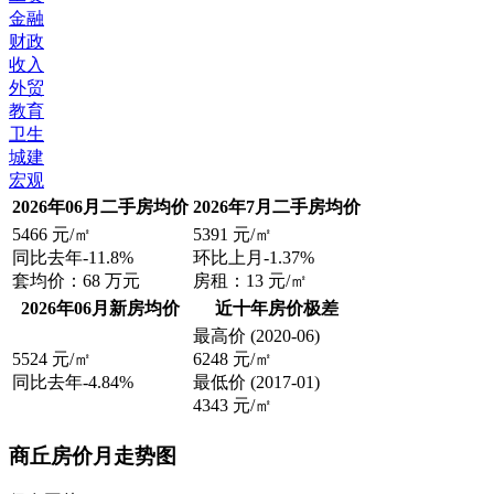
金融
财政
收入
外贸
教育
卫生
城建
宏观
2026年06月二手房均价
2026年7月二手房均价
5466
元/㎡
5391
元/㎡
同比去年
-11.8%
环比上月
-1.37%
套均价：
68
万元
房租：
13
元/㎡
2026年06月新房均价
近十年房价极差
最高价
(2020-06)
5524
元/㎡
6248
元/㎡
同比去年
-4.84%
最低价
(2017-01)
4343
元/㎡
商丘房价月走势图