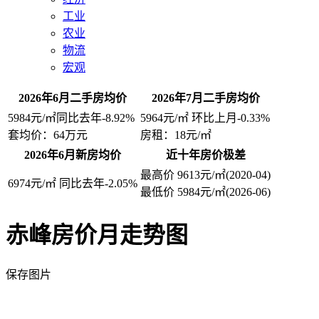
工业
农业
物流
宏观
2026年6月二手房均价
2026年7月二手房均价
5984
元/㎡
同比去年
-8.92%
5964
元/㎡
环比上月
-0.33%
套均价：
64
万元
房租：
18
元/㎡
2026年6月新房均价
近十年房价极差
最高价
9613
元/㎡
(2020-04)
6974
元/㎡
同比去年
-2.05%
最低价
5984
元/㎡
(2026-06)
赤峰房价月走势图
保存图片