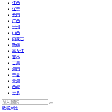
江西
辽宁
云南
广西
贵州
山西
内蒙古
新疆
黑龙江
吉林
甘肃
海南
宁夏
青海
西藏
更多
数据对比