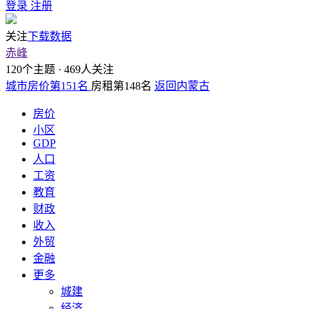
登录
注册
关注
下载数据
赤峰
120个主题 · 469人关注
城市房价第151名
房租第148名
返回内蒙古
房价
小区
GDP
人口
工资
教育
财政
收入
外贸
金融
更多
城建
经济