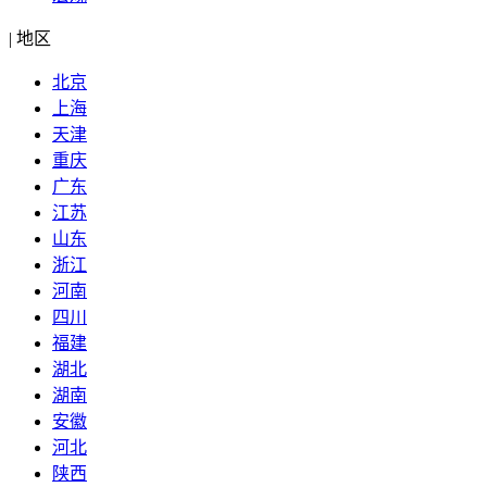
|
地区
北京
上海
天津
重庆
广东
江苏
山东
浙江
河南
四川
福建
湖北
湖南
安徽
河北
陕西