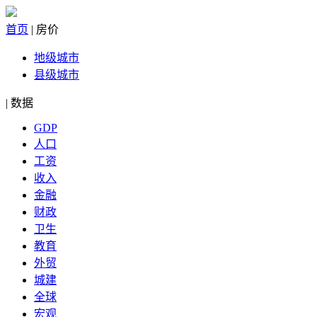
首页
|
房价
地级城市
县级城市
|
数据
GDP
人口
工资
收入
金融
财政
卫生
教育
外贸
城建
全球
宏观