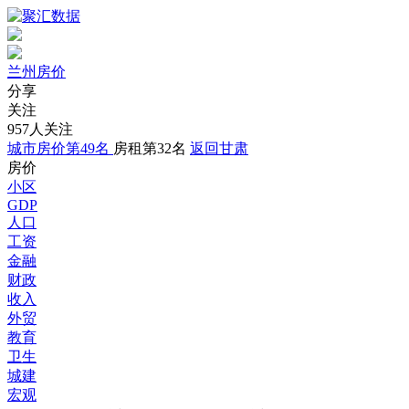
兰州房价
分享
关注
957人关注
城市房价第49名
房租第32名
返回甘肃
房价
小区
GDP
人口
工资
金融
财政
收入
外贸
教育
卫生
城建
宏观