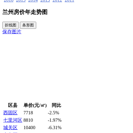
兰州房价年走势图
折线图
条形图
保存图片
区县
单价(元/㎡)
同比
西固区
7718
-2.5%
七里河区
8810
-1.97%
城关区
10400
-6.31%