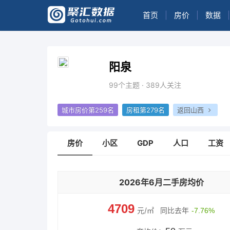
首页
|
房价
|
数据
|
阳泉
99个主题 · 389人关注
城市房价第259名
房租第279名
返回山西
房价
小区
GDP
人口
工资
2026年6月二手房均价
4709
元/㎡
同比去年
-7.76%