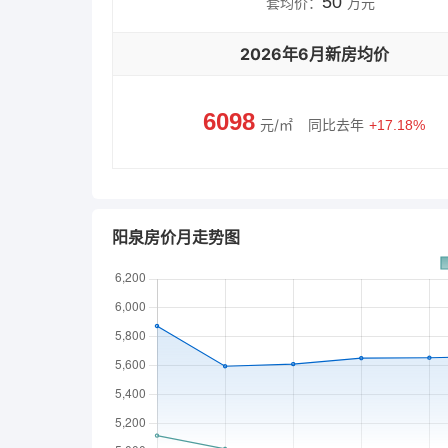
50
套均价：
万元
2026年6月新房均价
6098
元/㎡
同比去年
+17.18%
阳泉房价月走势图