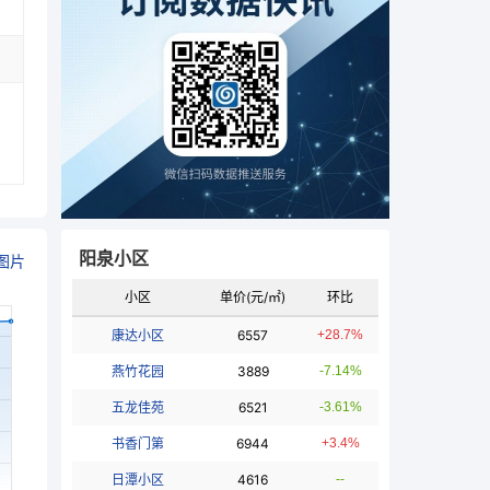
阳泉小区
图片
小区
单价(元/㎡)
环比
康达小区
6557
+28.7%
燕竹花园
3889
-7.14%
五龙佳苑
6521
-3.61%
书香门第
6944
+3.4%
日潭小区
4616
--