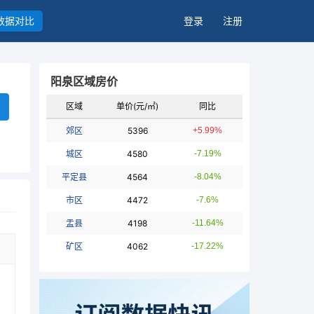
数据对比
登录
注册
阳泉区域房价
区域
单价(元/㎡)
同比
郊区
5396
+5.99%
城区
4580
-7.19%
平定县
4564
-8.04%
市区
4472
-7.6%
盂县
4198
-11.64%
矿区
4062
-17.22%