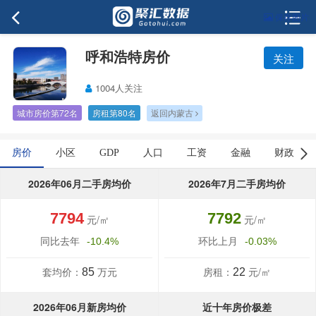
保存图片
呼和浩特房价
关注
1004人关注
城市房价第72名
房租第80名
返回内蒙古
房价
小区
GDP
人口
工资
金融
财政
2026年06月二手房均价
2026年7月二手房均价
7794
7792
元/㎡
元/㎡
同比去年
环比上月
-10.4%
-0.03%
套均价：
万元
房租：
元/㎡
85
22
2026年06月新房均价
近十年房价极差