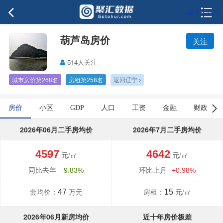
保存图片
葫芦岛房价
关注
514人关注
城市房价第268名
房租第258名
返回辽宁
房价
小区
GDP
人口
工资
金融
财政
2026年06月二手房均价
2026年7月二手房均价
4597
4642
元/㎡
元/㎡
同比去年
环比上月
-9.83%
+0.98%
套均价：
万元
房租：
元/㎡
47
15
2026年06月新房均价
近十年房价极差