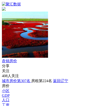
盘锦房价
分享
关注
408人关注
城市房价第307名
房租第224名
返回辽宁
房价
小区
GDP
人口
工资