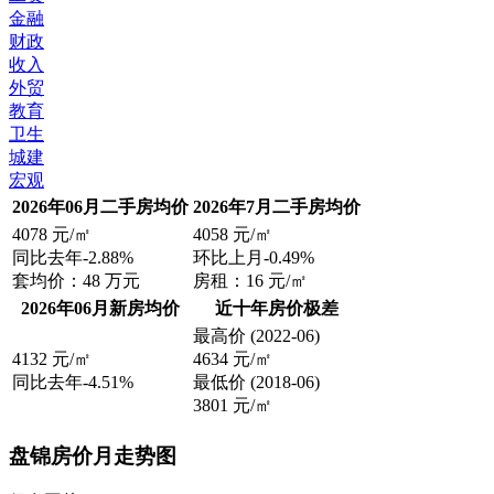
金融
财政
收入
外贸
教育
卫生
城建
宏观
2026年06月二手房均价
2026年7月二手房均价
4078
元/㎡
4058
元/㎡
同比去年
-2.88%
环比上月
-0.49%
套均价：
48
万元
房租：
16
元/㎡
2026年06月新房均价
近十年房价极差
最高价
(2022-06)
4132
元/㎡
4634
元/㎡
同比去年
-4.51%
最低价
(2018-06)
3801
元/㎡
盘锦房价月走势图