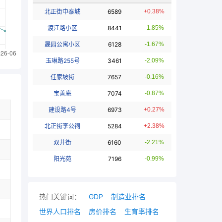
北正街中泰城
6589
+0.38%
渡江路小区
8441
-1.85%
晟园公寓小区
6128
-1.67%
玉琳路255号
3461
-2.09%
任家坡街
7657
-0.16%
宝善庵
7074
-0.87%
建设路4号
6973
+0.27%
北正街李公祠
5284
+2.38%
双井街
6160
-2.21%
阳光苑
7196
-0.99%
热门关键词：
GDP
制造业排名
世界人口排名
房价排名
生育率排名