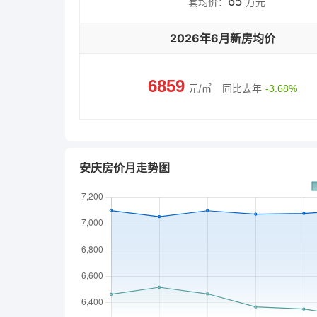
65
套均价：
万元
2026年6月新房均价
6859
元/㎡
同比去年
-3.68%
安庆房价月走势图