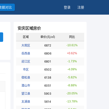
数据对比
登录
注册
安庆区域房价
区域
单价(元/㎡)
同比
大观区
6872
-10.61%
岳西县
6806
+0.62%
迎江区
6801
-1.73%
市区
6502
-4.09%
宿松县
6138
-5.82%
潜山市
6051
-8.88%
望江县
5903
-20.05%
太湖县
5614
-13.78%