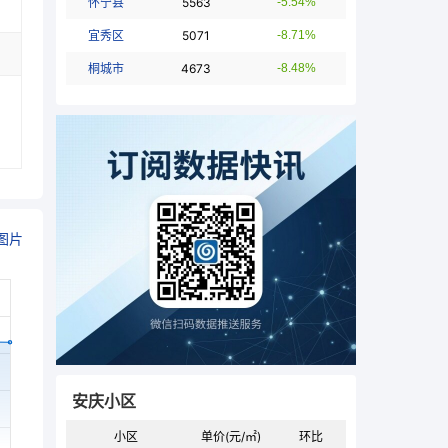
怀宁县
5563
-5.54%
宜秀区
5071
-8.71%
桐城市
4673
-8.48%
图片
安庆小区
小区
单价(元/㎡)
环比