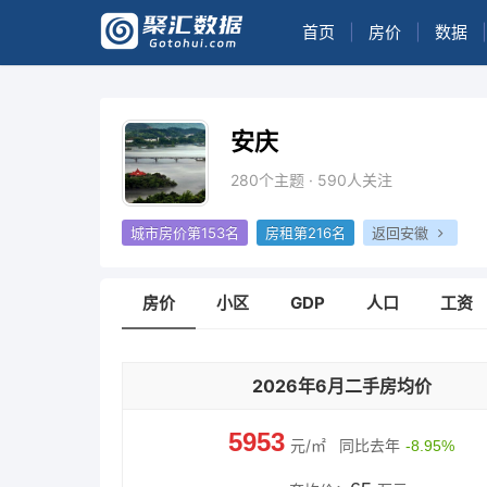
首页
|
房价
|
数据
|
安庆
280个主题 · 590人关注
城市房价第153名
房租第216名
返回安徽
房价
小区
GDP
人口
工资
2026年6月二手房均价
5953
元/㎡
同比去年
-8.95%