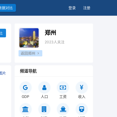
数据对比
登录
注册
郑州
比
2023人关注
返回郑州
频道导航
图片
GDP
人口
工资
收入