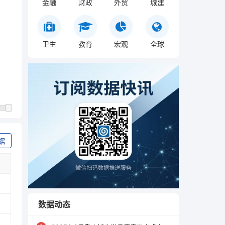
金融
财政
外贸
城建
卫生
教育
宏观
全球
据
数据动态